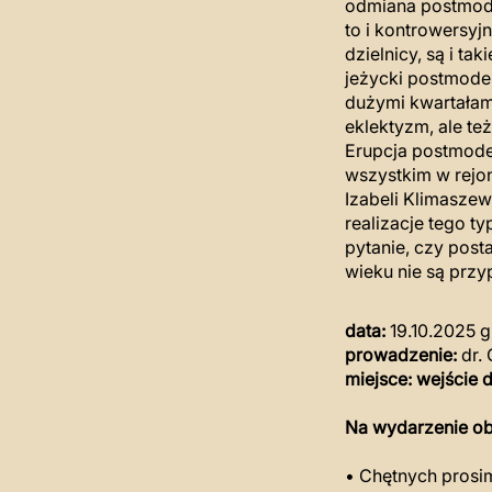
odmiana postmode
to i kontrowersyjn
dzielnicy, są i ta
jeżycki postmode
dużymi kwartałami
eklektyzm, ale te
Erupcja postmoder
wszystkim w rejon
Izabeli Klimaszew
realizacje tego ty
pytanie, czy pos
wieku nie są prz
data:
19.10.2025 g
prowadzenie:
dr.
miejsce: wejście
Na wydarzenie ob
• Chętnych prosi